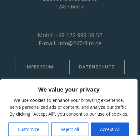
12437 Berlin
Mobil: +49 172 999 59 52
E-mail: info@247-film.de
IMPRESSUM
DATENSCHUTZ
We value your privacy
We use cookies to enhance your browsing experience,
serve personalized ads or content, and analyze our traffic.
By clicking "Accept All", you consent to our use of cookies.
© 2026 Immobilienfotografie | Immobilienvideos |
Drohnenaufnahmen | Erklärfilme | Recruiting-Videos
Customize
Reject All
Accept All